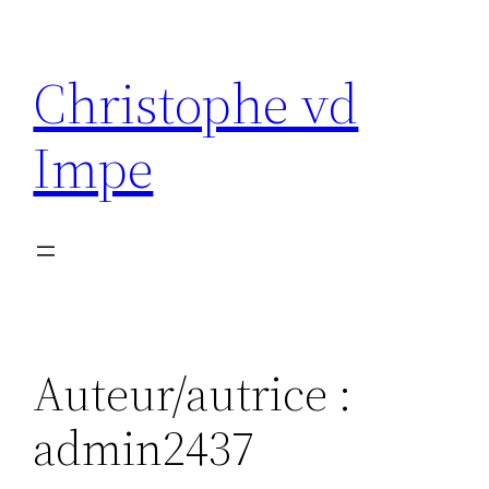
Aller
au
Christophe vd
contenu
Impe
Auteur/autrice :
admin2437